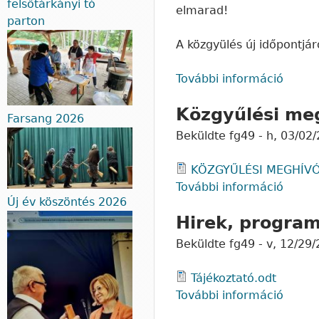
felsőtárkányi tó
elmarad!
parton
A közgyülés új időpontjá
További információ
Tájék
Közgyűlési me
Farsang 2026
Beküldte
fg49
-
h, 03/02/
KÖZGYŰLÉSI MEGHÍVÓ
További információ
Közgy
Új év köszöntés 2026
Hirek, progra
Beküldte
fg49
-
v, 12/29/
Tájékoztató.odt
További információ
Hirek