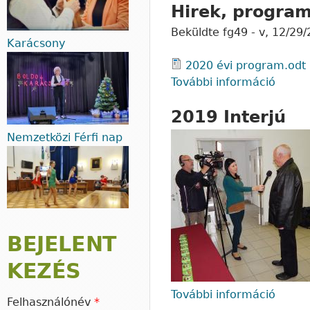
Hirek, progra
Beküldte
fg49
-
v, 12/29/
Karácsony
2020 évi program.odt
További információ
Hirek
2019 Interjú
Nemzetközi Férfi nap
BEJELENT
KEZÉS
További információ
2019 
Felhasználónév
*