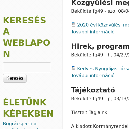
Közgyűlési me
Beküldte
fg49
-
szo, 08/0
KERESÉS
2020 évi közgyűlési me
A
További információ
Közgy
WEBLAPO
Hirek, progra
N
Beküldte
fg49
-
h, 04/27/
Keresés
Kedves Nyugdíjas Társ
További információ
Hirek
Tájékoztató
Beküldte
fg49
-
p, 03/13/
ÉLETÜNK
KÉPEKBEN
Tisztelt Tagjaink!
Bográcsparti a
A kiadott Kormányrendele