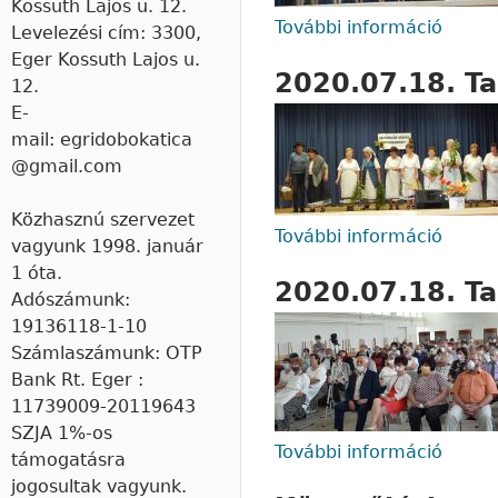
Kossuth Lajos u. 12.
További információ
2020.
Levelezési cím: 3300,
Eger Kossuth Lajos u.
2020.07.18. Ta
12.
E-
mail: egridobokatica
@gmail.com
Közhasznú szervezet
További információ
2020.
vagyunk 1998. január
1 óta.
2020.07.18. Ta
Adószámunk:
19136118-1-10
Számlaszámunk: OTP
Bank Rt. Eger :
11739009-20119643
​SZJA 1%-os
További információ
2020.
támogatásra
jogosultak vagyunk.