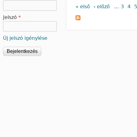
« első
‹ előző
…
3
4
Oldalak
Jelszó
*
Új jelszó igénylése