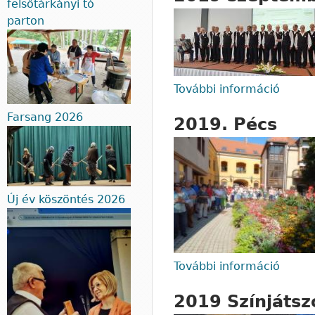
felsőtárkányi tó
parton
További információ
2019 
Farsang 2026
2019. Pécs
Új év köszöntés 2026
További információ
2019.
2019 Színjátsz