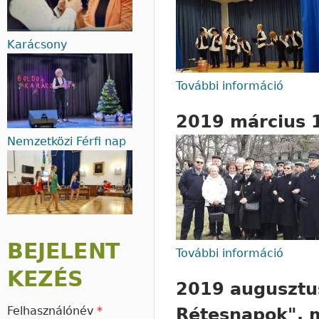
Karácsony
További információ
2019 
2019 március 
Nemzetközi Férfi nap
BEJELENT
További információ
2019 
KEZÉS
2019 augusztus
Felhasználónév
*
Rétesnapok", m