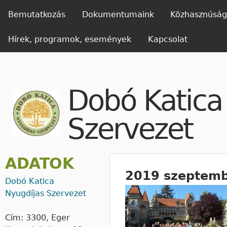
Ugrás 
FŐMENÜ
Bemutatkozás
Dokumentumaink
Közhasznúsági
Hírek, programok, események
Kapcsolat
Dobó Katica
Szervezet
ADATOK
2019 szeptembe
Dobó Katica
Nyugdíjas Szervezet
Cím: 3300, Eger