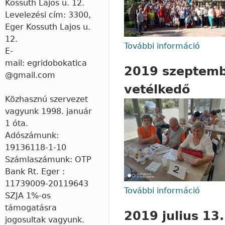
Kossuth Lajos u. 12.
Levelezési cím: 3300,
Eger Kossuth Lajos u.
12.
További információ
2019 
E-
mail: egridobokatica
2019 szeptemb
@gmail.com
vetélkedő
Közhasznú szervezet
vagyunk 1998. január
1 óta.
Adószámunk:
19136118-1-10
Számlaszámunk: OTP
Bank Rt. Eger :
11739009-20119643
További információ
2019 
​SZJA 1%-os
kapcs
támogatásra
2019 julius 13
jogosultak vagyunk.